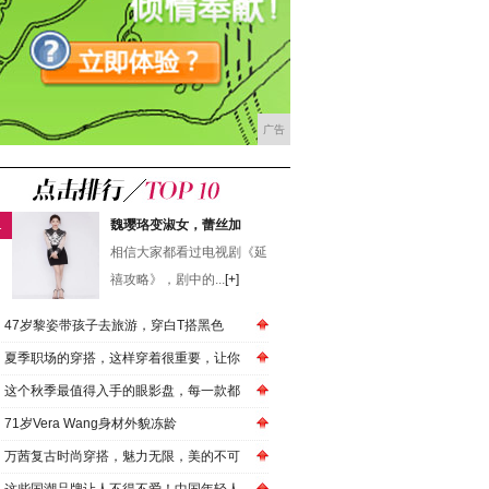
广告
1
魏璎珞变淑女，蕾丝加
相信大家都看过电视剧《延
禧攻略》，剧中的...
[+]
47岁黎姿带孩子去旅游，穿白T搭黑色
夏季职场的穿搭，这样穿着很重要，让你
这个秋季最值得入手的眼影盘，每一款都
71岁Vera Wang身材外貌冻龄
万茜复古时尚穿搭，魅力无限，美的不可