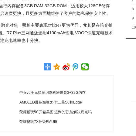
7
内存配备3GB RAM 32GB ROM，适用较大128GB储存
8
启速度更快，且更多方面地维护了客户的隐私保护安全性。
9
BW 激光对焦，照相主要表现对比R7更为优异，尤其是在暗光拍
10
。R7 Plus三网通还选用4100mAh锂电 VOOC快速充电技术
池充电速率也十分快。
中兴v5千元指纹识别机难道是3+32G内存
AMOLED屏幕巅峰之作:三星S6和Edge
荣耀畅玩5C开箱美图:迟到的它,能解决痛点吗
荣耀畅玩7X升级EMUI9