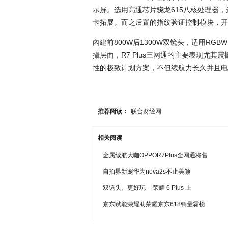
示屏。选用高通芯片骁龙615八核处理器，运行
卡拓展。而之后置的指纹验证控制模块，开
內建前800W后1300W双镜头，适用RG
攝层面，R7 Plus三网通的主要表现尤其震撼
性的极致计划方案，不但续航力长久并且电
推荐阅读：
联合财经网
相关阅读
金属续航大咖OPPOR7Plus全网通将售
自拍界新宠华为nova2s不止美颜
双镜头、更好玩 -- 荣耀 6 Plus 上
京东赋能荣耀助荣耀京东618销量霸榜