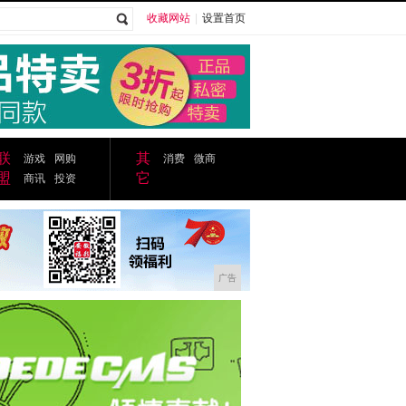
收藏网站
|
设置首页
广告
联
其
游戏
网购
消费
微商
盟
它
商讯
投资
广告