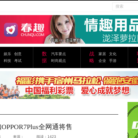
数
战
娱乐
创意
汽车要点
家居
文化
据
略
科技
考试
时尚观点
企业
手游
PPOR7Plus全网通将售
8
来源：
阅读：1423