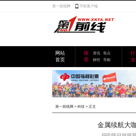
第一前线网
手机客户端
网站
推
行
资讯
焦点
首页
荐
业
财经
导购
第一前线网
>
科技
> 正文
金属续航大咖O
2020-09-23 04:06:5