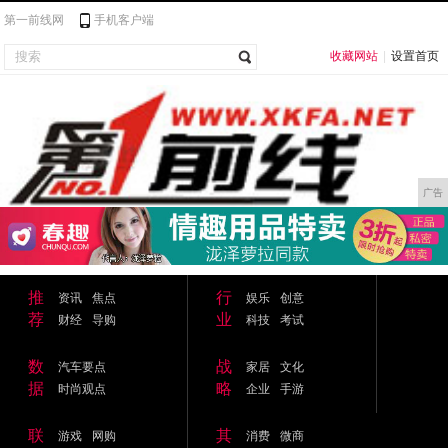
第一前线网
手机客户端
收藏网站
|
设置首页
广告
推
行
资讯
焦点
娱乐
创意
荐
业
财经
导购
科技
考试
数
战
汽车要点
家居
文化
据
略
时尚观点
企业
手游
联
其
游戏
网购
消费
微商