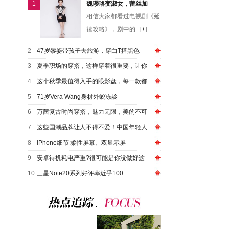
1
魏璎珞变淑女，蕾丝加
相信大家都看过电视剧《延
禧攻略》，剧中的...
[+]
2
47岁黎姿带孩子去旅游，穿白T搭黑色
3
夏季职场的穿搭，这样穿着很重要，让你
4
这个秋季最值得入手的眼影盘，每一款都
5
71岁Vera Wang身材外貌冻龄
6
万茜复古时尚穿搭，魅力无限，美的不可
7
这些国潮品牌让人不得不爱！中国年轻人
8
iPhone细节:柔性屏幕、双显示屏
9
安卓待机耗电严重?很可能是你没做好这
10
三星Note20系列好评率近乎100