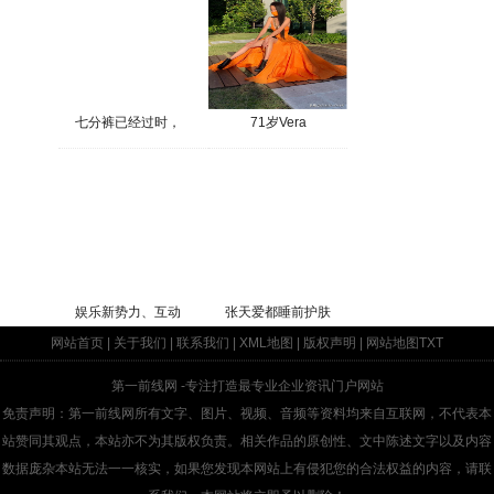
七分裤已经过时，
71岁Vera
娱乐新势力、互动
张天爱都睡前护肤
网站首页
|
关于我们
|
联系我们
|
XML地图
|
版权声明
|
网站地图
TXT
第一前线网
-专注打造最专业企业资讯门户网站
免责声明：第一前线网所有文字、图片、视频、音频等资料均来自互联网，不代表本
站赞同其观点，本站亦不为其版权负责。相关作品的原创性、文中陈述文字以及内容
数据庞杂本站无法一一核实，如果您发现本网站上有侵犯您的合法权益的内容，请联