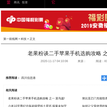
盟
它
商讯
投资
第一前线网
>
科技
> 正文
老果粉谈二手苹果手机选购攻略 之
2020-11-17 04:10:06
来源：
阅读：8
推荐阅读：
四川信息港
相关阅读
老果粉谈二手苹果手机选购攻略 之一 菜鸟篇!
努比亚Z17,性能
小米10至尊纪念版超级壁纸土星环,探索未知宇
如何让父母使用的