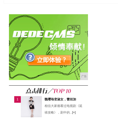
广告
1
魏璎珞变淑女，蕾丝加
相信大家都看过电视剧《延
禧攻略》，剧中的...
[+]