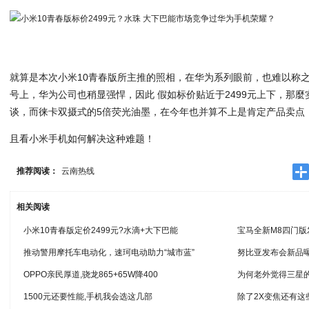
就算是本次小米10青春版所主推的照相，在华为系列眼前，也难以称
号上，华为公司也稍显强悍，因此 假如标价贴近于2499元上下，那
谈，而徕卡双摄式的5倍荧光油墨，在今年也并算不上是肯定产品卖点
且看小米手机如何解决这种难题！
推荐阅读：
云南热线
相关阅读
小米10青春版定价2499元?水滴+大下巴能
宝马全新M8四门版
推动警用摩托车电动化，速珂电动助力“城市蓝”
努比亚发布会新品曝
OPPO亲民厚道,骁龙865+65W降400
为何老外觉得三星的
1500元还要性能,手机我会选这几部
除了2X变焦还有这