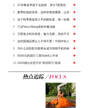
2
47岁黎姿带孩子去旅游，穿白T搭黑色
3
夏季职场的穿搭，这样穿着很重要，让你
4
这个秋季最值得入手的眼影盘，每一款都
5
71岁Vera Wang身材外貌冻龄
6
万茜复古时尚穿搭，魅力无限，美的不可
7
这些国潮品牌让人不得不爱！中国年轻人
8
为什么说投影功能将会成为智能手机的标
9
6500元的国行三星Note8上手体
10
2020烟台自贸片区“双招双引”政策