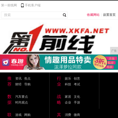
第一前线网
手机客户端
收藏网站
|
设置首页
广告
推
行
资讯
焦点
娱乐
创意
荐
业
财经
导购
科技
考试
数
战
汽车要点
家居
文化
据
略
时尚观点
企业
手游
联
其
游戏
网购
消费
微商