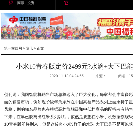
盟
它
商讯
投资
第一前线网
>
资讯
> 正文
小米10青春版定价2499元?水滴+大下巴
2020-11-13 04:24:55
来源：
阅读：15
创刊词：我国智能机销售市场总算迈入了巨大变化，每家都会丰富多
面的销售市场，例如现阶段华为系列在中国高档产品系列上面秉持了
风格，别的知名品牌也在根据高档旗舰级和中低档商品的配搭占有销
下来，在早已脱离出红米系列以后，依然是要想在小米手机数据旗舰
10青春版即将到来，但是这传奇小米9样子的水珠 大下巴是不是可以