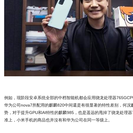
例如，现阶段安卓系统全部的中档智能机都会应用骁龙处理器765GCPU
华为公司nova7所配用的麒麟820中间還是有很显著的特性差别，何况
势，对于提升GPU和AI特性的麒麟985，也是遥远的甩掉了骁龙处理器
准上，小米手机的商品也并沒有和华为公司在同一等级上。