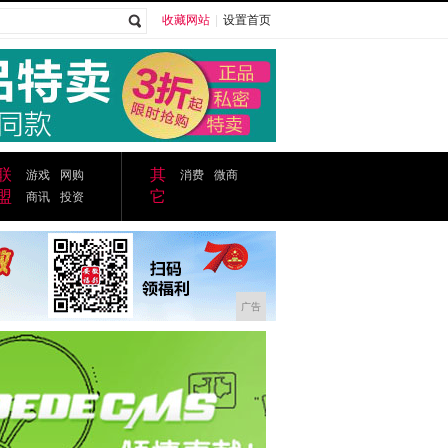
收藏网站
|
设置首页
广告
联
其
游戏
网购
消费
微商
盟
它
商讯
投资
广告