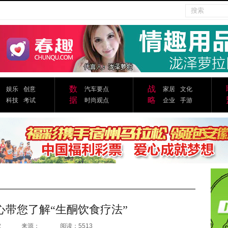
数
战
娱乐
创意
汽车要点
家居
文化
据
略
科技
考试
时尚观点
企业
手游
心带您了解“生酮饮食疗法”
2
来源：
阅读：5513