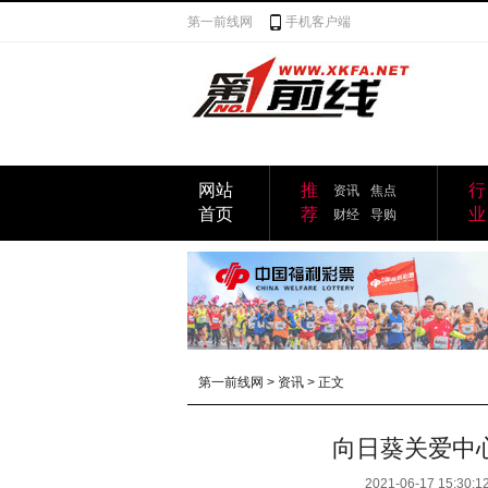
第一前线网
手机客户端
网站
推
行
资讯
焦点
首页
荐
业
财经
导购
第一前线网
>
资讯
> 正文
向日葵关爱中
2021-06-17 15:30:1