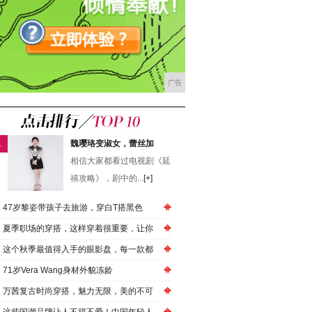
广告
1
魏璎珞变淑女，蕾丝加
相信大家都看过电视剧《延
禧攻略》，剧中的...
[+]
47岁黎姿带孩子去旅游，穿白T搭黑色
夏季职场的穿搭，这样穿着很重要，让你
这个秋季最值得入手的眼影盘，每一款都
71岁Vera Wang身材外貌冻龄
万茜复古时尚穿搭，魅力无限，美的不可