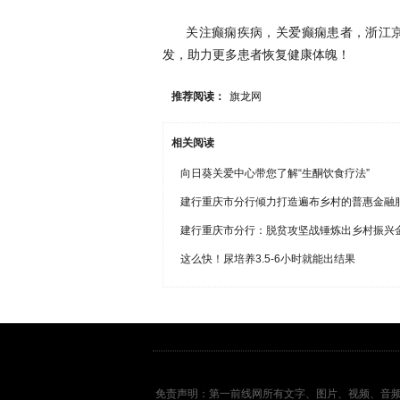
关注癫痫疾病，关爱癫痫患者，浙江
发，助力更多患者恢复健康体魄！
推荐阅读：
旗龙网
相关阅读
向日葵关爱中心带您了解“生酮饮食疗法”
建行重庆市分行倾力打造遍布乡村的普惠金融
建行重庆市分行：脱贫攻坚战锤炼出乡村振兴
这么快！尿培养3.5-6小时就能出结果
免责声明：第一前线网所有文字、图片、视频、音