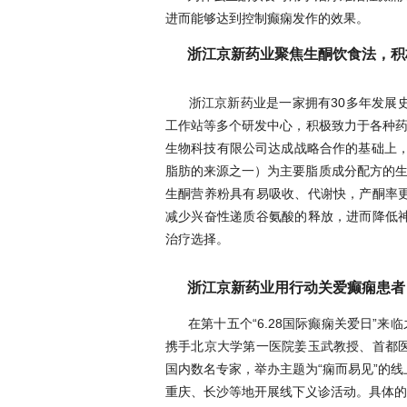
进而能够达到控制癫痫发作的效果。
浙江京新药业聚焦生酮饮食法，积
浙江京新药业是一家拥有
30多年发展
工作站等多个研发中心，积极致力于各种
生物科技有限公司达成战略合作的基础上，
脂肪的来源之一
）为主要脂质成分配方的
生酮营养粉具有易吸收、代谢快，产酮率
减少兴奋性递质谷氨酸的释放，进而降低
治疗选择。
浙江京新药业用行动关爱癫痫患者
在第十五个
“6.28国际癫痫关爱日”
携手北京大学第一医院姜玉武教授、首都
国内数名专家，
举办主题为
“痫而易见”的
重庆、长沙等地开展线下义诊活动。具体的