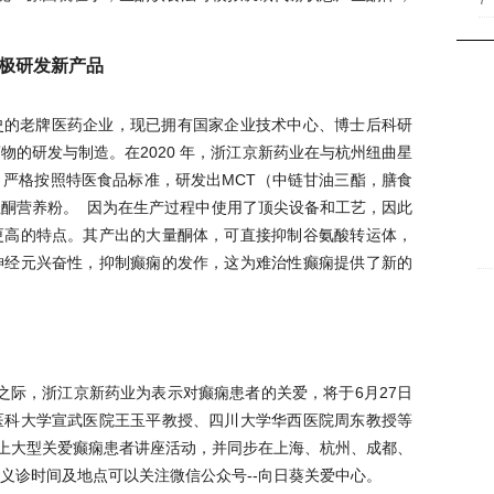
7
极研发新产品
史的老牌医药企业，现已
拥有国家企业技术中心、博士后科研
药物的研发与制造。在
2020 年，浙江京新药业在与杭州纽曲星
严格按照特医食品标准，研发出MCT（中链甘油三酯，膳食
生酮营养粉。
因为在生产过程中使用了顶尖设备和工艺，因此
更高的特点。其产出的大量酮体，可直接抑制谷氨酸转运体，
神经元兴奋性，抑制癫痫的发作，这为难治性癫痫提供了新的
来临之际，浙江京新药业为表示对癫痫患者的关爱，将于6月27日
医科大学宣武医院王玉平教授、四川大学华西医院周东教授等
线上大型关爱癫痫患者讲座活动，并同步在上海、杭州、成都、
义诊时间及地点可以关注微信公众号--向日葵关爱中心。