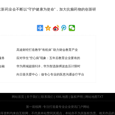
京新药业会不断以
“守护健康为使命”，加大抗癫药物的创新研
高途财经打造教学“有机体” 助力财会教育产业
服务
应对学生“空心病”现象：五年后教育企业要有的
金融
华为商城超级618，华为智选脉搏波血压计限时
向日葵关爱中心：做专心专业的医患沟通诊疗平台
网站首页
|
关于我们
|
联系我们
|
XML地图
|
版权声明
|
网站地图
TXT
第一前线网
-专注打造最专业企业资讯门户网站
频等资料均来自互联网，不代表本站赞同其观点，本站亦不为其版权负责。相关作品的