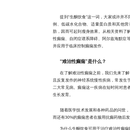
提到“生酮饮食”这一词，大家或许并不
例、低碳水化合物、适量蛋白质和其他营
肪，因而可起到瘦身效果。从相关资料了
性癫痫、自闭症谱系障碍、阿尔兹海默症等
并应用于临床控制癫痫发作。
“难治性癫痫”是什么？
在了解难治性癫痫之前，我们先来了解
且反复发作的神经系统慢性疾病，常发生
二大常见病。癫痫这一疾病在短时间对患
生长发育。
随着医学技术发展和各种药品的问世，
而还有30%的癫痫患者在服用抗癫药物后
为什么生酮饮食可用于治疗难治性癫痫