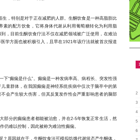
陌生，特别是对于正在减肥的人群。生酮饮食是一种高脂肪比
养素的配方饮食，它将身体代谢从利用葡萄糖转化为利用脂
解到，目前生酮饮食疗法不仅在减肥领域被广泛使用，在难治
医学方面也被积极引入，且早在1921年该疗法就被首次报道
一下
“癫痫是什么”。癫痫是一种发病率高、病程长、突发性强
于儿童群体，在我国癫痫是神经系统疾病中仅次于脑卒中的第
2
者不会产生较大伤害，但其反复发作性会严重影响患者的脑部
3
4
大部分的癫痫患者都能被治愈，并在
2-5年恢复正常生活，然
5
发作仍难以控制，因此被称为难治性癫痫。
6
呢？原因就在于，生酮饮食法可模拟饥饿代谢状态产生酮体，