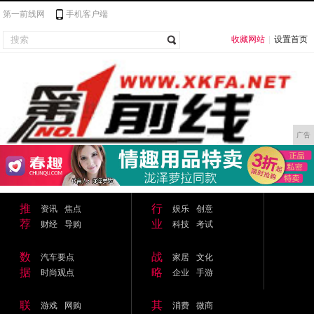
第一前线网
手机客户端
收藏网站
|
设置首页
广告
推
行
资讯
焦点
娱乐
创意
荐
业
财经
导购
科技
考试
数
战
汽车要点
家居
文化
据
略
时尚观点
企业
手游
联
其
游戏
网购
消费
微商