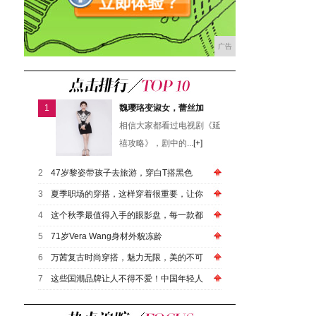
广告
1
魏璎珞变淑女，蕾丝加
相信大家都看过电视剧《延
禧攻略》，剧中的...
[+]
2
47岁黎姿带孩子去旅游，穿白T搭黑色
3
夏季职场的穿搭，这样穿着很重要，让你
4
这个秋季最值得入手的眼影盘，每一款都
5
71岁Vera Wang身材外貌冻龄
6
万茜复古时尚穿搭，魅力无限，美的不可
7
这些国潮品牌让人不得不爱！中国年轻人