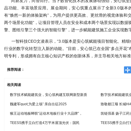
向新发力，向智而行。当下数智化技术的发展脉动强劲，安心筑坚
品功能、丰富场景应用。展会期间，安心筑重点展示了全新3.0版本
有“焕然一新的体验架构”，为用户提供更高效、更丝滑的视觉体验和
两个场景化功能”，让项目管理人员在安全和成本两个场景实现以数据
擎、图纸引擎三个强大的智能引擎”，进一步赋能建筑施工企业实现数
一智科技CEO文凌表示，“3.0版本是安心筑赋能项目智能化、精
行业的数字化转型注入新的动能。”目前，安心筑已在全国“多点开花”
明专利，形成拥有自主核心知识产权的创新体系，并主导相关地方标
推荐阅读：
相关阅读
数字技术赋能建筑业，安心筑构建互联网新型新质
数字技术赋能建筑
魏建军quot;为爱上场” 亲自出征2025
致敬都江堰 长城Hi
猴王运动地板蝉联“运动木地板行业十大品牌”，
筑链强基 扬子江药
TEESS携手立白打造4万平米屋顶光伏：国民
TEESS携手立白