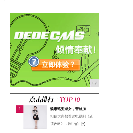
广告
1
魏璎珞变淑女，蕾丝加
相信大家都看过电视剧《延
禧攻略》，剧中的...
[+]