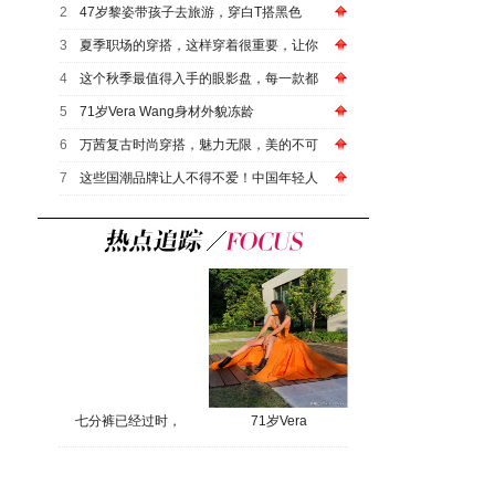
2
47岁黎姿带孩子去旅游，穿白T搭黑色
3
夏季职场的穿搭，这样穿着很重要，让你
4
这个秋季最值得入手的眼影盘，每一款都
5
71岁Vera Wang身材外貌冻龄
6
万茜复古时尚穿搭，魅力无限，美的不可
7
这些国潮品牌让人不得不爱！中国年轻人
七分裤已经过时，
71岁Vera