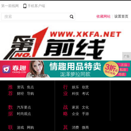
第一前线网
手机客户端
收藏网站
|
设置首页
广告
推
行
资讯
焦点
娱乐
创意
荐
业
财经
导购
科技
考试
数
战
汽车要点
家居
文化
据
略
时尚观点
企业
手游
联
其
游戏
网购
消费
微商