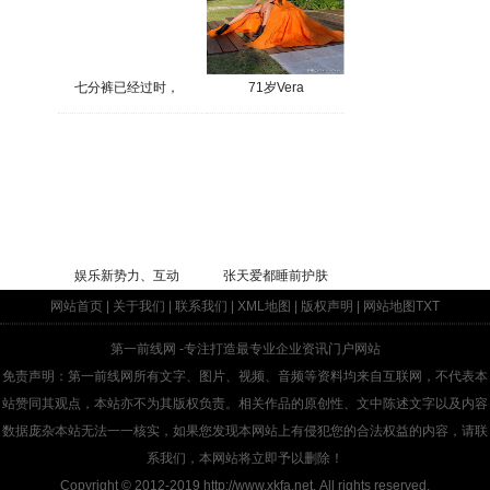
七分裤已经过时，
71岁Vera
娱乐新势力、互动
张天爱都睡前护肤
网站首页
|
关于我们
|
联系我们
|
XML地图
|
版权声明
|
网站地图
TXT
第一前线网
-专注打造最专业企业资讯门户网站
免责声明：第一前线网所有文字、图片、视频、音频等资料均来自互联网，不代表本
站赞同其观点，本站亦不为其版权负责。相关作品的原创性、文中陈述文字以及内容
数据庞杂本站无法一一核实，如果您发现本网站上有侵犯您的合法权益的内容，请联
系我们，本网站将立即予以删除！
Copyright © 2012-2019
http://www.xkfa.net
, All rights reserved.