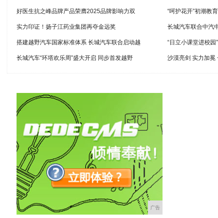
好医生抗之峰品牌产品荣膺2025品牌影响力双
“呵护花开”初潮教
实力印证！扬子江药业集团再夺金远奖
长城汽车联合中汽
搭建越野汽车国家标准体系 长城汽车联合启动越
“日立小课堂进校园
长城汽车“环塔欢乐周”盛大开启 同步首发越野
沙漠亮剑 实力加冕
广告