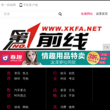
第一前线网
手机客户端
收藏网站
|
设置首页
广告
推
行
资讯
焦点
娱乐
创意
荐
业
财经
导购
科技
考试
数
战
汽车要点
家居
文化
据
略
时尚观点
企业
手游
联
其
游戏
网购
消费
微商