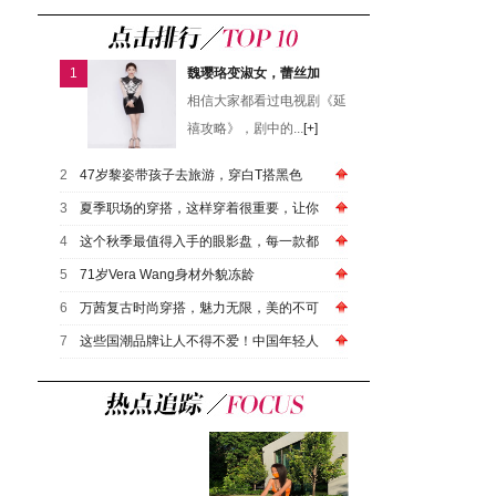
1
魏璎珞变淑女，蕾丝加
相信大家都看过电视剧《延
禧攻略》，剧中的...
[+]
2
47岁黎姿带孩子去旅游，穿白T搭黑色
3
夏季职场的穿搭，这样穿着很重要，让你
4
这个秋季最值得入手的眼影盘，每一款都
5
71岁Vera Wang身材外貌冻龄
6
万茜复古时尚穿搭，魅力无限，美的不可
7
这些国潮品牌让人不得不爱！中国年轻人