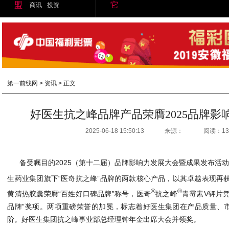
盟
它
商讯
投资
第一前线网
>
资讯
> 正文
好医生抗之峰品牌产品荣膺2025品牌影
2025-06-18 15:50:13
来源：
阅读：13
备受瞩目的2025（第十二届）品牌影响力发展大会暨成果发布活动
生药业集团旗下“医奇抗之峰”品牌的两款核心产品，以其卓越表现再
®
®
黄清热胶囊荣膺“百姓好口碑品牌”称号，医奇
抗之峰
青霉素V钾片
品牌”奖项。两项重磅荣誉的加冕，标志着好医生集团在产品质量、
阶。好医生集团抗之峰事业部总经理钟年金出席大会并领奖。