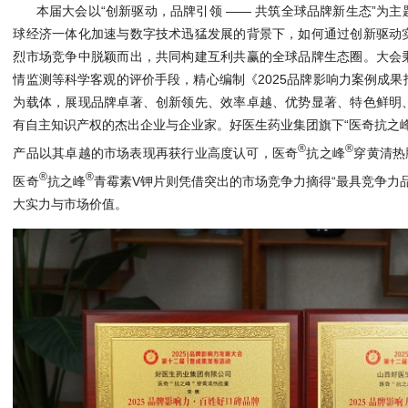
本届大会以“创新驱动，品牌引领 —— 共筑全球品牌新生态”为
球经济一体化加速与数字技术迅猛发展的背景下，如何通过创新驱动
烈市场竞争中脱颖而出，共同构建互利共赢的全球品牌生态圈。大会
情监测等科学客观的评价手段，精心编制《2025品牌影响力案例成
为载体，展现品牌卓著、创新领先、效率卓越、优势显著、特色鲜明
有自主知识产权的杰出企业与企业家。好医生药业集团旗下“医奇抗之
®
®
产品以其卓越的市场表现再获行业高度认可，医奇
抗之峰
穿黄清热
®
®
医奇
抗之峰
青霉素V钾片则凭借突出的市场竞争力摘得“最具竞争力
大实力与市场价值。