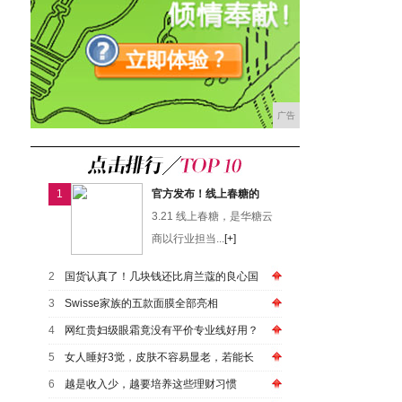
广告
1
官方发布！线上春糖的
3.21 线上春糖，是华糖云
商以行业担当...
[+]
2
国货认真了！几块钱还比肩兰蔻的良心国
3
Swisse家族的五款面膜全部亮相
4
网红贵妇级眼霜竟没有平价专业线好用？
5
女人睡好3觉，皮肤不容易显老，若能长
6
越是收入少，越要培养这些理财习惯