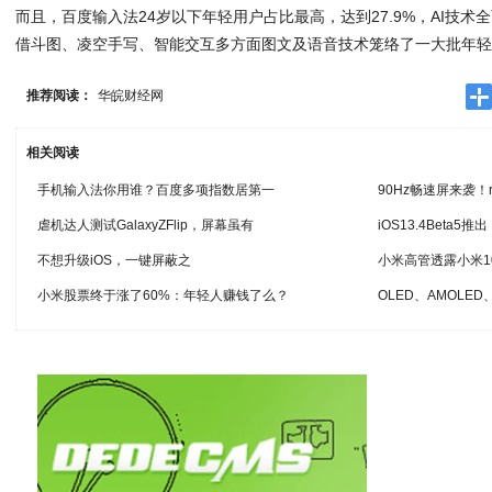
而且，百度输入法24岁以下年轻用户占比最高，达到27.9%，AI技
借斗图、凌空手写、智能交互多方面图文及语音技术笼络了一大批年
推荐阅读：
华皖财经网
相关阅读
手机输入法你用谁？百度多项指数居第一
90Hz畅速屏来袭！r
虐机达人测试GalaxyZFlip，屏幕虽有
iOS13.4Beta
不想升级iOS，一键屏蔽之
小米高管透露小米
小米股票终于涨了60%：年轻人赚钱了么？
OLED、AMOLED、