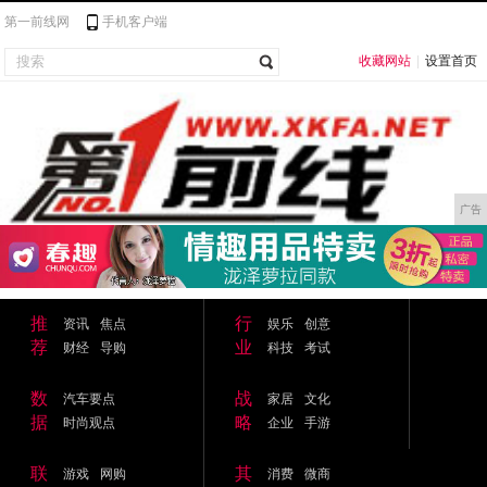
第一前线网
手机客户端
收藏网站
|
设置首页
广告
推
行
资讯
焦点
娱乐
创意
荐
业
财经
导购
科技
考试
数
战
汽车要点
家居
文化
据
略
时尚观点
企业
手游
联
其
游戏
网购
消费
微商