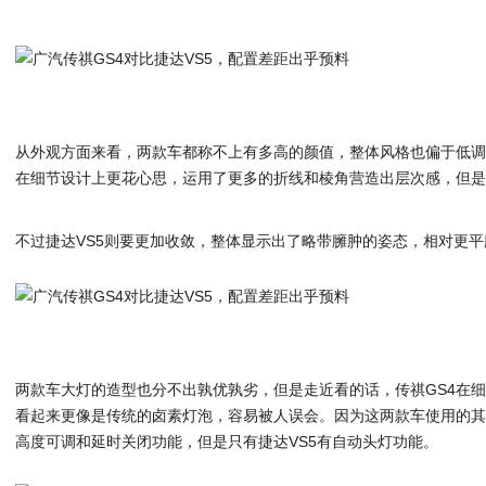
从外观方面来看，两款车都称不上有多高的颜值，整体风格也偏于低调
在细节设计上更花心思，运用了更多的折线和棱角营造出层次感，但
不过捷达VS5则要更加收敛，整体显示出了略带臃肿的姿态，相对更
两款车大灯的造型也分不出孰优孰劣，但是走近看的话，传祺GS4在细
看起来更像是传统的卤素灯泡，容易被人误会。因为这两款车使用的其
高度可调和延时关闭功能，但是只有捷达VS5有自动头灯功能。