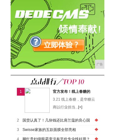
广告
1
官方发布！线上春糖的
3.21 线上春糖，是华糖云
商以行业担当...
[+]
2
国货认真了！几块钱还比肩兰蔻的良心国
3
Swisse家族的五款面膜全部亮相
4
网红贵妇级眼霜竟没有平价专业线好用？