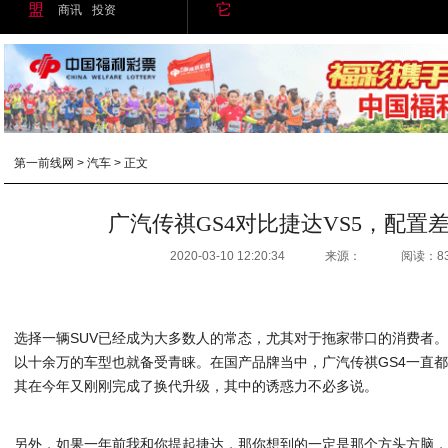
盟
它
商讯
投资
第一前线网
>
汽车
> 正文
广汽传祺GS4对比捷达VS5，配置
2020-03-10 12:20:34
来源：
阅读：8
选择一辆SUV已经成为大多数人的常态，尤其对于拖家带口的消费者
以十余万的车型也就备受青睐。在国产品牌当中，广汽传祺GS4一直
其在今年又刚刚完成了换代升级，其中的诱惑力不必多说。
另外，如果一年前我和你提起捷达，那你想到的一定是那个方头方脑