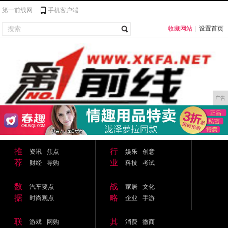
第一前线网
手机客户端
收藏网站
|
设置首页
广告
推
行
资讯
焦点
娱乐
创意
荐
业
财经
导购
科技
考试
数
战
汽车要点
家居
文化
据
略
时尚观点
企业
手游
联
其
游戏
网购
消费
微商