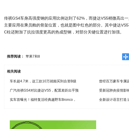
传祺GS4车身高强度钢的应用比例达到了62%，而捷达VS5稍微高出
主要应用在乘员舱的骨架位置，也就是图中红色的部分。其中捷达VS5
C柱还附加了抗拉强度更高的热成型钢，对部分关键位置进行加强。
推荐阅读：
苹果7和8
相关阅读
车长超4.7米，这三款10万就能买到合资B级
曾经百万豪车专属
广汽传祺GS4对比捷达VS5，配置差距出乎预
受新冠肺炎疫情影响
实车首曝光！福特复活经典越野车Bronco，
全新设计语言打造