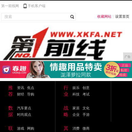
第一前线网
手机客户端
收藏网站
|
设置首页
广告
推
行
资讯
焦点
娱乐
创意
荐
业
财经
导购
科技
考试
数
战
汽车要点
家居
文化
据
略
时尚观点
企业
手游
联
其
游戏
网购
消费
微商