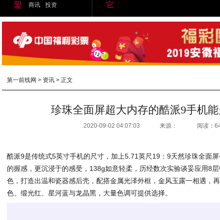
盟
它
商讯
投资
第一前线网
>
资讯
> 正文
珍珠全面屏超大内存的酷派9手机能
2020-09-02 04:07:03
来源：
阅读：6
酷派9是传统式5英寸手机的尺寸，加上5.71英尺19：9天然珍珠全面屏
的握感，更沉浸于的感受，138g如意轻柔，历经数次实验谈妥应用8
色，打造出温和瓷器感后壳，配搭金属光泽外框，金风玉露一相遇，再细
色、缎光红、星河蓝与龙晶黑，大量色调可提供选择。