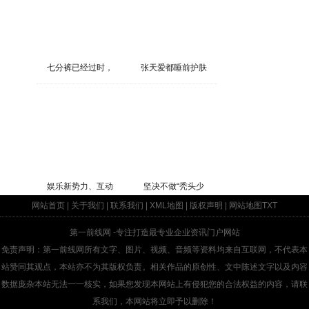
七分裤已经过时，
张天爱都睡前护肤
娱乐新势力、互动
坚决不做“秃头少
网站首页
|
关于我们
|
联系我们
|
XML地图
|
版权声明
|
网站地图
TXT
第一前线网
-专注打造最专业企业资讯门户网站
免责声明：第一前线网所有文字、图片、视频、音频等资料均来自互联网，不代表本
站赞同其观点，本站亦不为其版权负责。相关作品的原创性、文中陈述文字以及内容
数据庞杂本站无法一一核实，如果您发现本网站上有侵犯您的合法权益的内容，请联
系我们，本网站将立即予以删除！