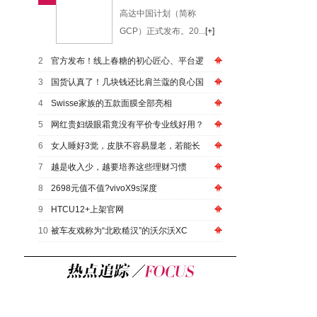
高达中国计划（简称
GCP）正式发布。20...
[+]
2
官方发布！线上春糖的初心匠心、平台逻
3
国货认真了！几块钱还比肩兰蔻的良心国
4
Swisse家族的五款面膜全部亮相
5
网红贵妇级眼霜竟没有平价专业线好用？
6
女人睡好3觉，皮肤不容易显老，若能长
7
越是收入少，越要培养这些理财习惯
8
2698元值不值?vivoX9s深度
9
HTCU12+上架官网
10
被车友戏称为“北欧糙汉”的沃尔沃XC