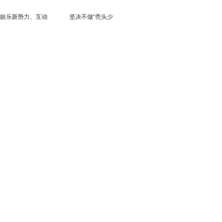
娱乐新势力、互动
坚决不做“秃头少