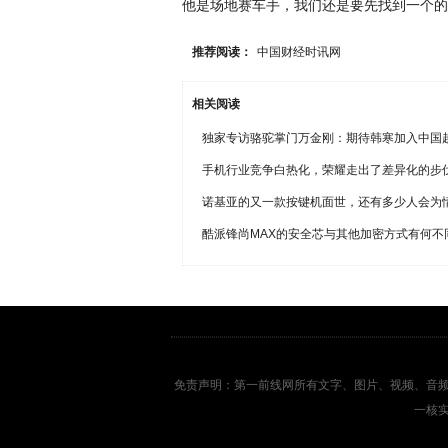
他是场地赛车手，我们还是要先找到一个的
推荐阅读：
中国财经时讯网
相关阅读
独家专访骆驼掌门万金刚：期待韩寒加入中国
手机行业竞争白热化，荣耀走出了差异化的步
诺基亚的又一款按键机面世，还有多少人会为
酷派锋尚MAX的安全芯与其他加密方式有何不
免责声明：第一前线网所有文字、图片、视频、音
一核