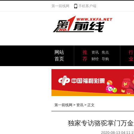
第一前线网
手机客户端
网站
推
行
资讯
焦点
首页
荐
业
财经
导购
第一前线网
>
资讯
> 正文
独家专访骆驼掌门万金
2020-08-13 04:11:1