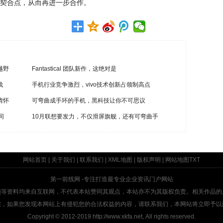
契合点，从而再进一步合作。
越野
Fantastical 团队新作，这绝对是
伐
手机行业竞争激烈，vivo技术创新占领制高点
情怀
可弯曲成手环的手机，黑科技让你不可思议
同
10月联想要发力，不仅滑屏旗舰，还有可弯曲手
网站首页
|
关于我们
|
联系我们
|
XML地图
|
版权声明
|
网站地图
TXT
第一前线网
-专注打造最专业企业资讯门户网站
频等资料均来自互联网，不代表本站赞同其观点，本站亦不为其版权负责。相关作品的
实，如果您发现本网站上有侵犯您的合法权益的内容，请联系我们，本网站将立即予以
Copyright © 2012-2019
http://www.xkfa.net
, All rights reserved.