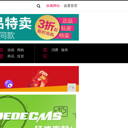
收藏网站
|
设置首页
广告
联
其
游戏
网购
消费
微商
盟
它
商讯
投资
广告