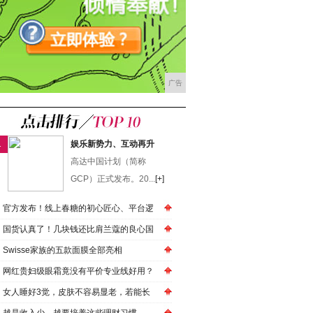
广告
1
娱乐新势力、互动再升
高达中国计划（简称
GCP）正式发布。20...
[+]
官方发布！线上春糖的初心匠心、平台逻
国货认真了！几块钱还比肩兰蔻的良心国
Swisse家族的五款面膜全部亮相
网红贵妇级眼霜竟没有平价专业线好用？
女人睡好3觉，皮肤不容易显老，若能长