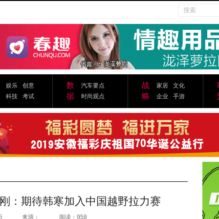
数
战
娱乐
创意
汽车要点
家居
文化
据
略
科技
考试
时尚观点
企业
手游
刚：期待韩寒加入中国越野拉力赛
5
来源：
阅读：958