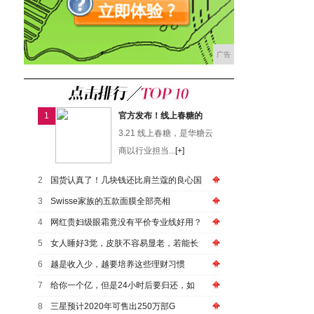
广告
1
官方发布！线上春糖的
3.21 线上春糖，是华糖云
商以行业担当...
[+]
2
国货认真了！几块钱还比肩兰蔻的良心国
3
Swisse家族的五款面膜全部亮相
4
网红贵妇级眼霜竟没有平价专业线好用？
5
女人睡好3觉，皮肤不容易显老，若能长
6
越是收入少，越要培养这些理财习惯
7
给你一个亿，但是24小时后要归还，如
8
三星预计2020年可售出250万部G