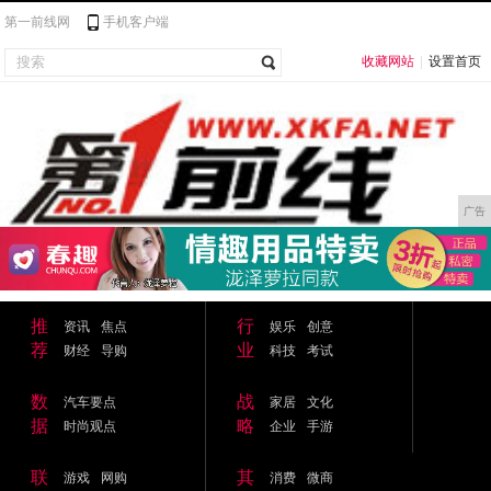
第一前线网
手机客户端
收藏网站
|
设置首页
广告
推
行
资讯
焦点
娱乐
创意
荐
业
财经
导购
科技
考试
数
战
汽车要点
家居
文化
据
略
时尚观点
企业
手游
联
其
游戏
网购
消费
微商