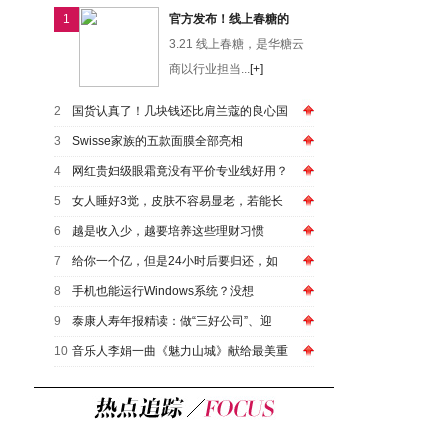
1
官方发布！线上春糖的
3.21 线上春糖，是华糖云
商以行业担当...
[+]
2
国货认真了！几块钱还比肩兰蔻的良心国
3
Swisse家族的五款面膜全部亮相
4
网红贵妇级眼霜竟没有平价专业线好用？
5
女人睡好3觉，皮肤不容易显老，若能长
6
越是收入少，越要培养这些理财习惯
7
给你一个亿，但是24小时后要归还，如
8
手机也能运行Windows系统？没想
9
泰康人寿年报精读：做“三好公司”、迎
10
音乐人李娟一曲《魅力山城》献给最美重