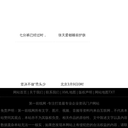
七分裤已经过时，
张天爱都睡前护肤
坚决不做“秃头少
北京3月9日0时
网站首页
|
关于我们
|
联系我们
|
XML地图
|
版权声明
|
网站地图
TXT
第一前线网
-专注打造最专业企业资讯门户网站
免责声明：第一前线网所有文字、图片、视频、音频等资料均来自互联网，不代表本
站赞同其观点，本站亦不为其版权负责。相关作品的原创性、文中陈述文字以及内容
数据庞杂本站无法一一核实，如果您发现本网站上有侵犯您的合法权益的内容，请联