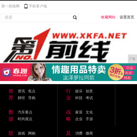
第一前线网
手机客户端
收藏网站
|
设置首页
广告
推
行
资讯
焦点
娱乐
创意
荐
业
财经
导购
科技
考试
数
战
汽车要点
家居
文化
据
略
时尚观点
企业
手游
联
其
游戏
网购
消费
微商