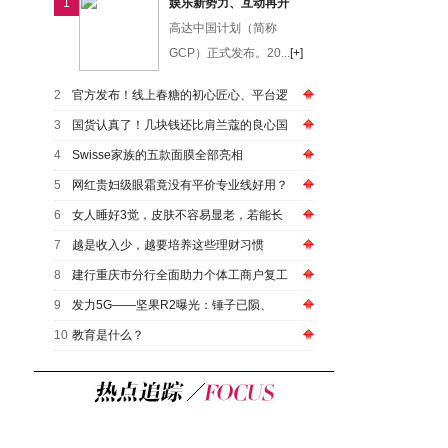
1
娱乐新势力、互动再升
高达中国计划（简称
GCP）正式发布。20...
[+]
2
官方发布！线上春糖的初心匠心、平台逻
3
国货认真了！几块钱还比肩兰蔻的良心国
4
Swisse家族的五款面膜全部亮相
5
网红贵妇级眼霜竟没有平价专业线好用？
6
女人睡好3觉，皮肤不容易显老，若能长
7
越是收入少，越要培养这些理财习惯
8
建行重庆市分行全面助力个体工商户复工
9
发力5G——坚果R2曝光：锤子已陨、
10
教育是什么？