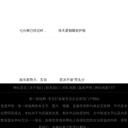
七分裤已经过时，
张天爱都睡前护肤
娱乐新势力、互动
坚决不做“秃头少
网站首页
|
关于我们
|
联系我们
|
XML地图
|
版权声明
|
网站地图
TXT
第一前线网
-专注打造最专业企业资讯门户网站
免责声明：第一前线网所有文字、图片、视频、音频等资料均来自互联网，不代表本
站赞同其观点，本站亦不为其版权负责。相关作品的原创性、文中陈述文字以及内容
数据庞杂本站无法一一核实，如果您发现本网站上有侵犯您的合法权益的内容，请联
系我们，本网站将立即予以删除！