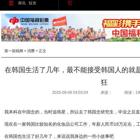
盟
它
商讯
投资
第一前线网
>
消费
> 正文
在韩国生活了几年，最不能接受韩国人的就
狂
2020-08-06 04:03:04
来源：
阅读：19
我本科在中国念的，当时追韩星，所以去了韩国念研究生，毕业之后
现在在一家韩国比较知名的化妆品公司工作，年薪人民币18万左右，
在韩国也生活了好几年了，来说说我身边的一些小故事吧