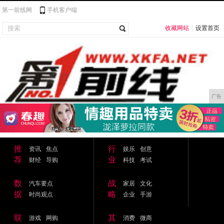
第一前线网
手机客户端
收藏网站
|
设置首页
广告
推
行
资讯
焦点
娱乐
创意
荐
业
财经
导购
科技
考试
数
战
汽车要点
家居
文化
据
略
时尚观点
企业
手游
联
其
游戏
网购
消费
微商