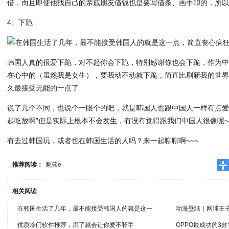
借，而且即使他找自己的亲戚朋友借钱也是要写借条、画手印的，所
4、下跪
韩国人真的很爱下跪，对不起你会下跪，特别感谢你也会下跪，作为
在心中的（虽然我是女生），要我动不动就下跪，简直比刷新我的世
久最接受无能的一点了
说了几个不同，也说个一眼个的吧，就是韩国人也跟中国人一样有点爱
起吃放啊”但是实际上根本不会发生，有没有觉得跟我们中国人很像呢~~
有去过韩国玩，或者也在韩国生活的人吗？来一起聊聊啊~~~
推荐阅读：
魅蓝e
相关阅读
在韩国生活了几年，最不能接受韩国人的就是这一
动漫壁纸｜网球王
优质冷门软件推荐，用了就会让你爱不释手
OPPO最成功的3