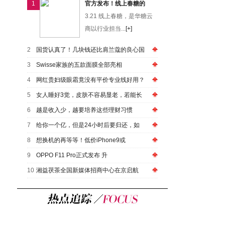
1
官方发布！线上春糖的
3.21 线上春糖，是华糖云
商以行业担当...
[+]
2
国货认真了！几块钱还比肩兰蔻的良心国
3
Swisse家族的五款面膜全部亮相
4
网红贵妇级眼霜竟没有平价专业线好用？
5
女人睡好3觉，皮肤不容易显老，若能长
6
越是收入少，越要培养这些理财习惯
7
给你一个亿，但是24小时后要归还，如
8
想换机的再等等！低价iPhone9或
9
OPPO F11 Pro正式发布 升
10
湘益茯茶全国新媒体招商中心在京启航