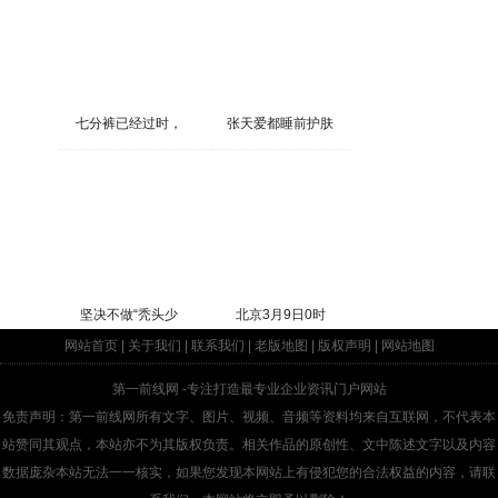
七分裤已经过时，
张天爱都睡前护肤
坚决不做“秃头少
北京3月9日0时
网站首页
|
关于我们
|
联系我们
|
老版地图
|
版权声明
|
网站地图
第一前线网
-专注打造最专业企业资讯门户网站
免责声明：第一前线网所有文字、图片、视频、音频等资料均来自互联网，不代表本
站赞同其观点，本站亦不为其版权负责。相关作品的原创性、文中陈述文字以及内容
数据庞杂本站无法一一核实，如果您发现本网站上有侵犯您的合法权益的内容，请联