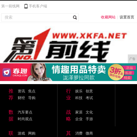
第一前线网
手机客户端
收藏网站
|
设置首页
广告
推
行
资讯
焦点
娱乐
创意
荐
业
财经
导购
科技
考试
数
战
汽车要点
家居
文化
据
略
时尚观点
企业
手游
联
其
游戏
网购
消费
微商